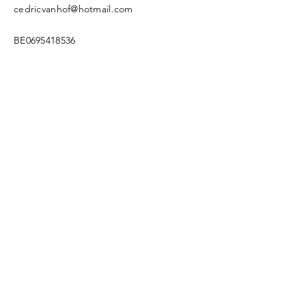
cedricvanhof@hotmail.com
BE0695418536
Enter Your Name
Enter Your Email
Enter Your Subject
Message